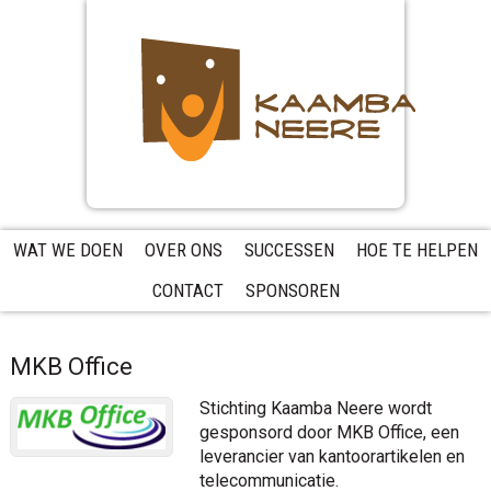
Skip
Skip
Skip
to
to
to
primary
main
primary
navigation
content
sidebar
WAT WE DOEN
OVER ONS
SUCCESSEN
HOE TE HELPEN
CONTACT
SPONSOREN
MKB Office
Stichting Kaamba Neere wordt
gesponsord door MKB Office, een
leverancier van kantoorartikelen en
telecommunicatie.