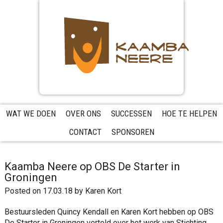
Skip
Skip
Skip
to
to
to
primary
main
primary
navigation
content
sidebar
WAT WE DOEN
OVER ONS
SUCCESSEN
HOE TE HELPEN
CONTACT
SPONSOREN
Kaamba Neere op OBS De Starter in
Groningen
Posted on 17.03.18
by
Karen Kort
Bestuursleden Quincy Kendall en Karen Kort hebben op OBS
De Starter in Groningen verteld over het werk van Stichting