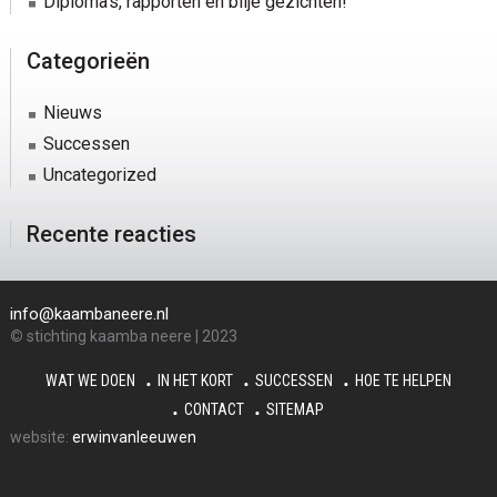
Diploma’s, rapporten en blije gezichten!
Categorieën
Nieuws
Successen
Uncategorized
Recente reacties
info@kaambaneere.nl
©
stichting kaamba neere | 2023
WAT WE DOEN
IN HET KORT
SUCCESSEN
HOE TE HELPEN
CONTACT
SITEMAP
website:
erwinvanleeuwen