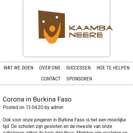
Skip
Skip
Skip
to
to
to
primary
main
primary
navigation
content
sidebar
WAT WE DOEN
OVER ONS
SUCCESSEN
HOE TE HELPEN
CONTACT
SPONSOREN
Corona in Burkina Faso
Posted on 13.04.20
by
admin
Ook voor onze jongeren in Burkina Faso is het een moeilijke
tijd. De scholen zijn gesloten en de meeste van onze
scholieren zitten de hele dag thuis. Markten zijn gesloten en